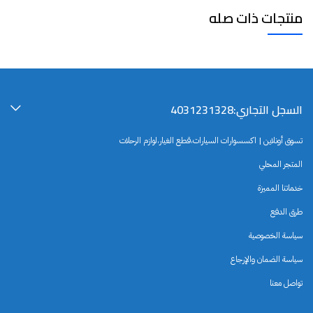
منتجات ذات صله
السجل التجاري:4031231328
تسوق أونلاين | اكسسوارات السيارات،قطع الغيار،لوازم الرحلات
المتجر المحلي
خدماتنا المميزة
طرق الدفع
سياسة الخصوصية
سياسة الضمان والإرجاع
تواصل معنا