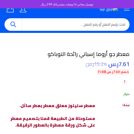
توصيل مجاني اذا وصلت مشترياتك 299 ريال
0
معطر جو أروما إسباني رائحة التوباكو
7.61
ر.س
15.24
ر.س
خصم:
7.63
ر.س
(50%)
متوفر
معطر سليلوز معلق معطر بعطر سائل.
نبذة:
مستوحاة من الطبيعة قمنا بتصميم معطر
على شكل ورقة معطرة بالعطور الرقيقة.