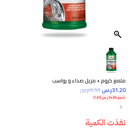
ملمع كروم + مزيل صداء و رواسب
31.20
ر.س
45.50
ر.س
خصم:
14.30
ر.س
(31%)
نفذت الكمية