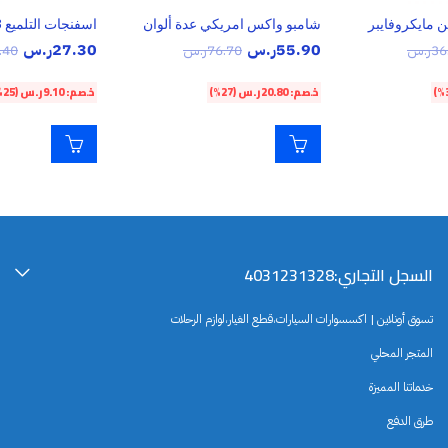
 مايكروفايبر
شامبو واكس امريكي عدة ألوان
اسفنجات التلميع 3 قطع
55.90
ر.س
27.30
ر.س
36
ر.س
76.70
ر.س
.40
خصم:
20.80
ر.س
(27%)
خصم:
9.10
ر.س
(25%)
السجل التجاري:4031231328
تسوق أونلاين | اكسسوارات السيارات،قطع الغيار،لوازم الرحلات
المتجر المحلي
خدماتنا المميزة
طرق الدفع