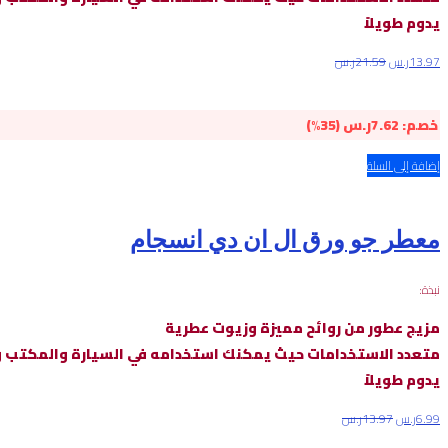
يدوم طويلاً
13.97
ر.س
21.59
ر.س
خصم:
7.62
ر.س
(35%)
إضافة إلى السلة
معطر جو ورق ال ان دي انسجام
نبذة:
مزيج عطور من روائح مميزة وزيوت عطرية
متعدد الاستخدامات حيث يمكنك استخدامه في السيارة والمكتب و
يدوم طويلاً
6.99
ر.س
13.97
ر.س