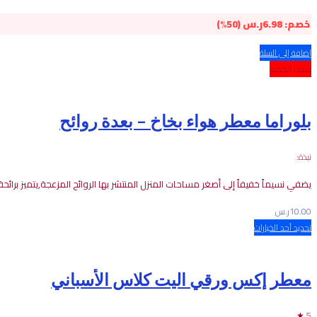
خصم:
6.98
ر.س
(50%)
إضافة إلى السلة
نفذت الكمية
بلوراما معطر هواء بخاخ – بعدة روائح
نبذة:
يضفي
نسيماً
خفيفاً
إلى
أصغر
مساحات
المنزل
المنتشر
بها
الروائح
المزعجة
,
يتميز
برائحة
10.00
ر.س
تحديد أحد الخيارات
معطر إكس ورقي اليت كلاس الأسباني
5 ★