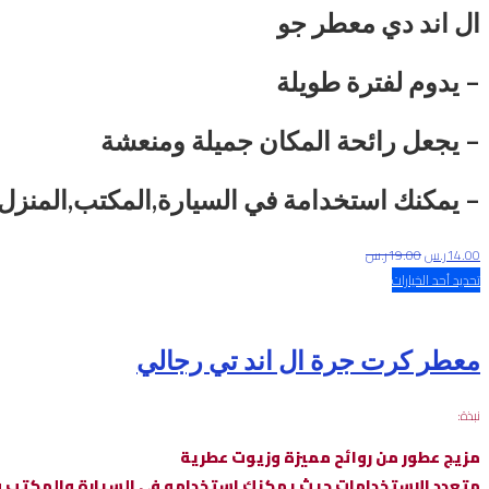
ال اند دي معطر جو
– يدوم لفترة طويلة
– يجعل رائحة المكان جميلة ومنعشة
– يمكنك استخدامة في السيارة,المكتب,المنزل 
14.00
ر.س
19.00
ر.س
تحديد أحد الخيارات
معطر كرت جرة ال اند تي رجالي
نبذة:
مزيج عطور من روائح مميزة وزيوت عطرية
متعدد الاستخدامات حيث يمكنك استخدامه في السيارة والمكتب و