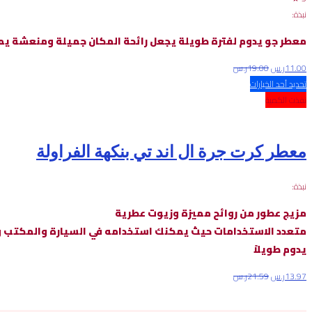
نبذة:
معطر جو يدوم لفترة طويلة يجعل رائحة المكان جميلة ومنعشة يم
11.00
ر.س
19.00
ر.س
تحديد أحد الخيارات
نفذت الكمية
معطر كرت جرة ال اند تي بنكهة الفراولة
نبذة:
مزيج عطور من روائح مميزة وزيوت عطرية
متعدد الاستخدامات حيث يمكنك استخدامه في السيارة والمكتب و
يدوم طويلاً
13.97
ر.س
21.59
ر.س