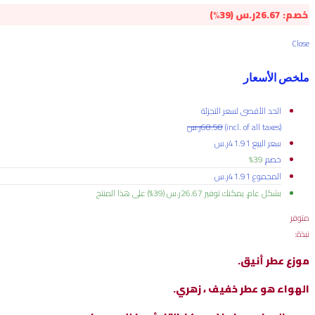
خصم:
26.67
ر.س
(39%)
Close
ملخص الأسعار
الحد الأقصى لسعر التجزئة
(incl. of all taxes)
68.58
ر.س
سعر البيع
41.91
ر.س
خصم
39%
المجموع
41.91
ر.س
بشكل عام، يمكنك توفير
26.67
ر.س
(39%)
على هذا المنتج
متوفر
نبذة:
موزع عطر أنيق.
الهواء هو عطر خفيف ، زهري.