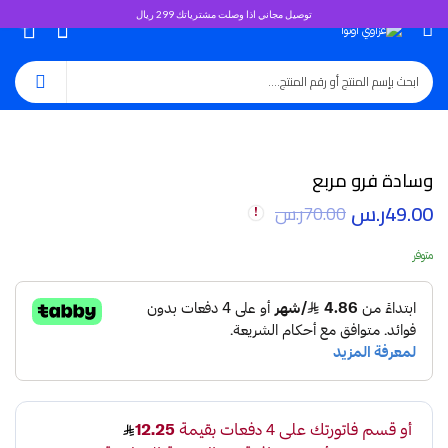
توصيل مجاني اذا وصلت مشترياتك 299 ريال
0
وسادة فرو مربع
49.00
ر.س
70.00
ر.س
متوفر