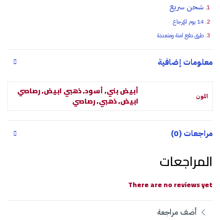
شحن سريع
14 يوم للإرجاع
طرق دفع امنة ومتعددة
معلومات إضافية
أبيض بني, أسود, ذهبي ابيض, رصاصي
اللون
ابيض, ذهبي, رصاصي
مراجعات (0)
المراجعات
There are no reviews yet
أضف مراجعة