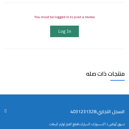
You must be logged in to post a review
Log In
منتجات ذات صله
السجل التجاري:4031231328
تسوق أونلاين | اكسسوارات السيارات،قطع الغيار،لوازم الرحلات